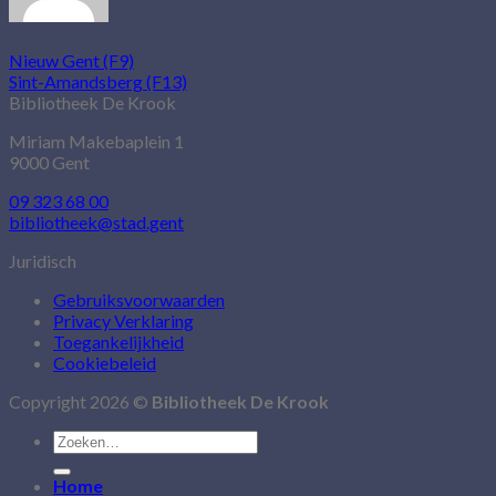
Nieuw Gent (F9)
Sint-Amandsberg (F13)
Bibliotheek De Krook
Miriam Makebaplein 1
9000 Gent
09 323 68 00
bibliotheek@stad.gent
Juridisch
Gebruiksvoorwaarden
Privacy Verklaring
Toegankelijkheid
Cookiebeleid
Copyright 2026 ©
Bibliotheek De Krook
Zoeken
naar:
Home