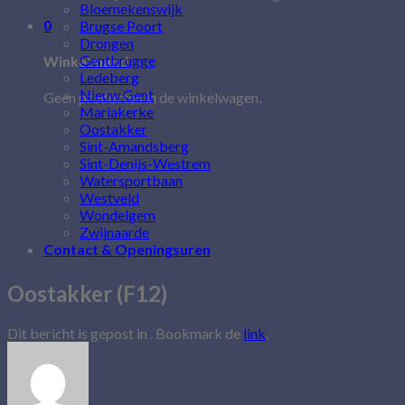
Bloemekenswijk
0
Brugse Poort
Drongen
Gentbrugge
Winkelmand
Ledeberg
Nieuw Gent
Geen producten in de winkelwagen.
Mariakerke
Oostakker
Sint-Amandsberg
Sint-Denijs-Westrem
Watersportbaan
Westveld
Wondelgem
Zwijnaarde
Contact & Openingsuren
Oostakker (F12)
Dit bericht is gepost in . Bookmark de
link
.