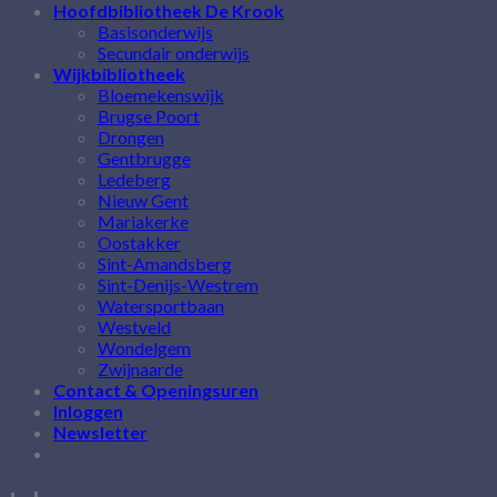
Hoofdbibliotheek De Krook
Basisonderwijs
Secundair onderwijs
Wijkbibliotheek
Bloemekenswijk
Brugse Poort
Drongen
Gentbrugge
Ledeberg
Nieuw Gent
Mariakerke
Oostakker
Sint-Amandsberg
Sint-Denijs-Westrem
Watersportbaan
Westveld
Wondelgem
Zwijnaarde
Contact & Openingsuren
Inloggen
Newsletter