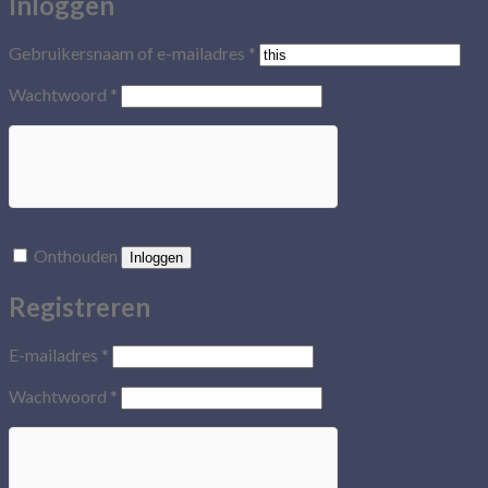
Inloggen
Gebruikersnaam of e-mailadres
*
Wachtwoord
*
Onthouden
Inloggen
Registreren
E-mailadres
*
Wachtwoord
*